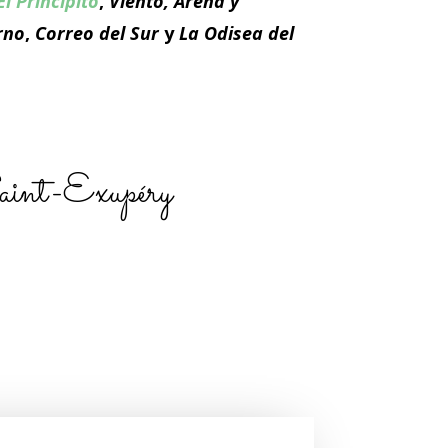
El Principito
,
Viento, Arena y
rno
,
Correo del Sur
y
La Odisea del
aint-Exupéry