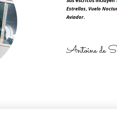
Sus escritos incluyen
Estrellas
,
Vuelo Noctu
Aviador
.
Antoine de S